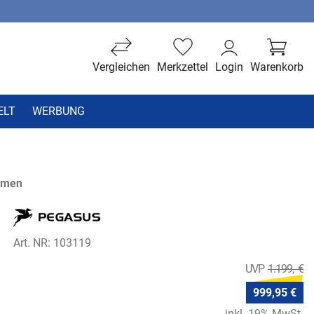
Vergleichen
Merkzettel
Login
Warenkorb
ELT
WERBUNG
hmen
Art. NR: 103119
1.199,- €
999,95 €
inkl. 19% MwSt.