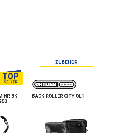
ZUBEHÖR
M NR BK
BACK-ROLLER CITY QL1
950