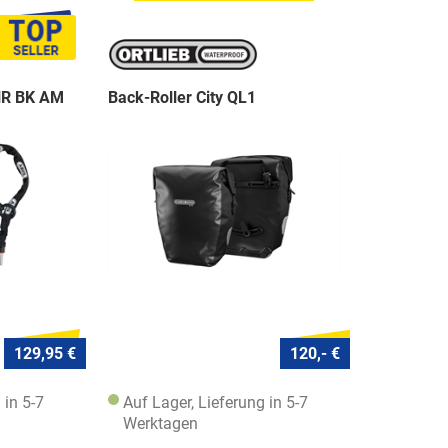
NR BK AM
Back-Roller City QL1
129,95 €
120,- €
 in 5-7
Auf Lager, Lieferung in 5-7
Werktagen