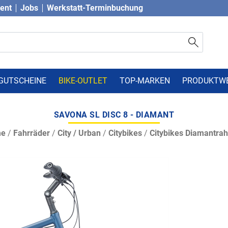
vent
Jobs
Werkstatt-Terminbuchung
GUTSCHEINE
BIKE-OUTLET
TOP-MARKEN
PRODUKTW
SAVONA SL DISC 8 - DIAMANT
me
/
Fahrräder
/
City / Urban
/
Citybikes
/
Citybikes Diamantra