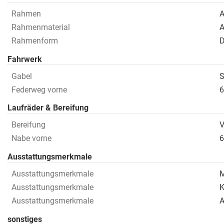
Rahmen
A
Rahmenmaterial
A
Rahmenform
D
Fahrwerk
Gabel
Federweg vorne
6
Laufräder & Bereifung
Bereifung
V
Nabe vorne
6
Ausstattungsmerkmale
Ausstattungsmerkmale
M
Ausstattungsmerkmale
K
Ausstattungsmerkmale
A
sonstiges