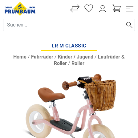
LR M CLASSIC
Home
/
Fahrräder
/
Kinder / Jugend
/
Laufräder &
Roller
/
Roller