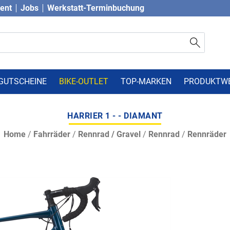
vent
Jobs
Werkstatt-Terminbuchung
GUTSCHEINE
BIKE-OUTLET
TOP-MARKEN
PRODUKTW
HARRIER 1 - - DIAMANT
Home
/
Fahrräder
/
Rennrad / Gravel
/
Rennrad
/
Rennräder