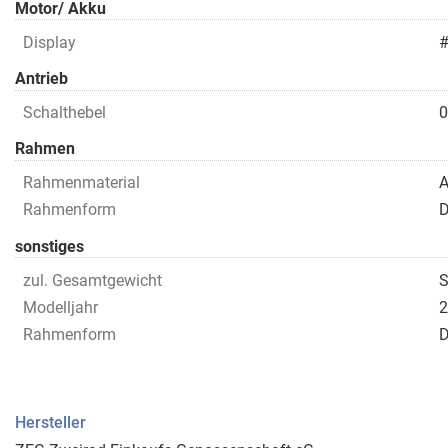
Motor/ Akku
Display
Antrieb
Schalthebel
0
Rahmen
Rahmenmaterial
A
Rahmenform
D
sonstiges
zul. Gesamtgewicht
S
Modelljahr
2
Rahmenform
D
Hersteller