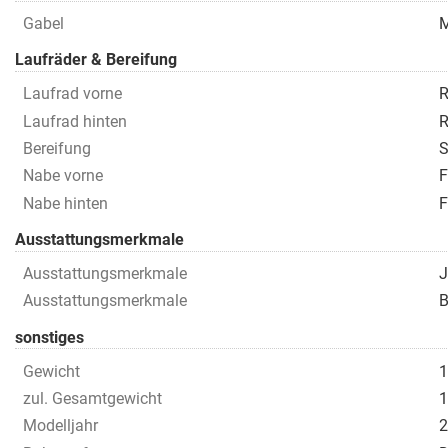
Gabel
M
Laufräder & Bereifung
Laufrad vorne
R
Laufrad hinten
R
Bereifung
S
Nabe vorne
Nabe hinten
Ausstattungsmerkmale
Ausstattungsmerkmale
J
Ausstattungsmerkmale
B
sonstiges
Gewicht
1
zul. Gesamtgewicht
1
Modelljahr
2