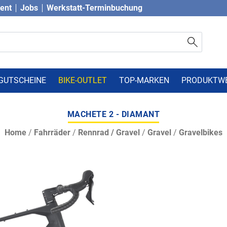
vent
Jobs
Werkstatt-Terminbuchung
GUTSCHEINE
BIKE-OUTLET
TOP-MARKEN
PRODUKTW
MACHETE 2 - DIAMANT
Home
/
Fahrräder
/
Rennrad / Gravel
/
Gravel
/
Gravelbikes