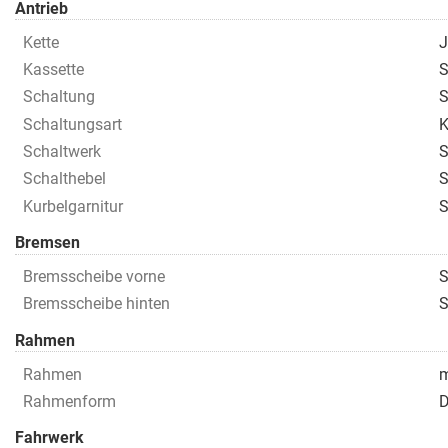
Antrieb
Kette
J
Kassette
S
Schaltung
S
Schaltungsart
K
Schaltwerk
S
Schalthebel
S
Kurbelgarnitur
S
Bremsen
Bremsscheibe vorne
S
Bremsscheibe hinten
S
Rahmen
Rahmen
m
Rahmenform
D
Fahrwerk