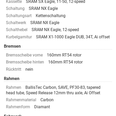
Kassette
SRAM SX Eagle, 11-50, 12-speed
Schaltung
SRAM NX Eagle
Schaltungsart
Kettenschaltung
Schaltwerk
SRAM NX Eagle
Schalthebel
SRAM NX Eagle, 12-speed
Kurbelgarnitur
SRAM X1-1000 Eagle DUB, 34T, Ai offset
Bremsen
Bremsscheibe vorne
160mm RT54 rotor
Bremsscheibe hinten
160mm RT54 rotor
Rücktritt
nein
Rahmen
Rahmen
BallisTec Carbon, SAVE, PF30-83, tapered
head tube, Speed Release 12mm thru axle, Ai Offset
Rahmenmaterial
Carbon
Rahmenform
Diamant