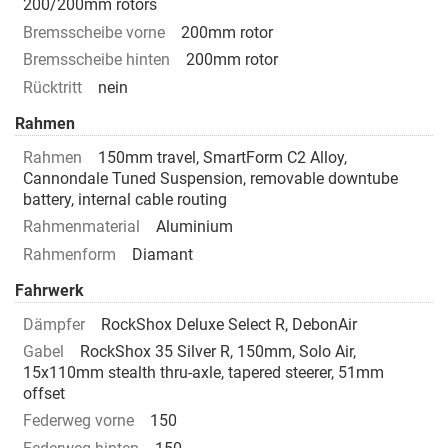
200/200mm rotors
Bremsscheibe vorne
200mm rotor
Bremsscheibe hinten
200mm rotor
Rücktritt
nein
Rahmen
Rahmen
150mm travel, SmartForm C2 Alloy,
Cannondale Tuned Suspension, removable downtube
battery, internal cable routing
Rahmenmaterial
Aluminium
Rahmenform
Diamant
Fahrwerk
Dämpfer
RockShox Deluxe Select R, DebonAir
Gabel
RockShox 35 Silver R, 150mm, Solo Air,
15x110mm stealth thru-axle, tapered steerer, 51mm
offset
Federweg vorne
150