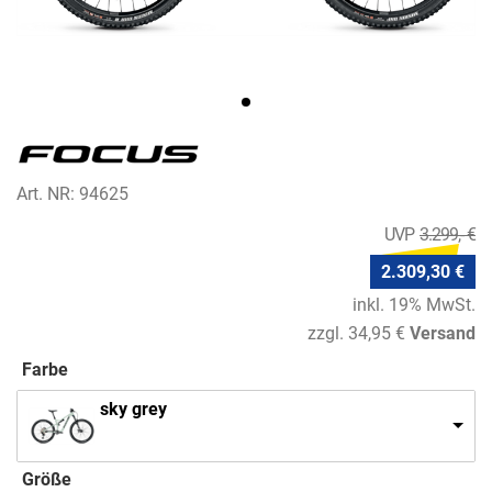
Art. NR: 94625
3.299,- €
2.309,30 €
inkl. 19% MwSt.
zzgl. 34,95 €
Versand
Farbe
sky grey
Größe