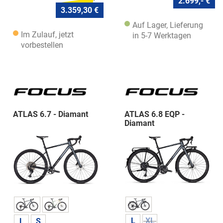
2.699,- €
3.359,30 €
Auf Lager, Lieferung
Im Zulauf, jetzt
in 5-7 Werktagen
vorbestellen
ATLAS 6.7 - Diamant
ATLAS 6.8 EQP -
Diamant
L
XL
L
S