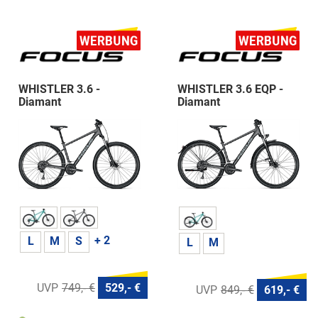
WHISTLER 3.6 -
WHISTLER 3.6 EQP -
Diamant
Diamant
+ 2
L
M
S
L
M
749,- €
529,- €
849,- €
619,- €