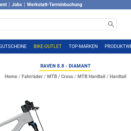
vent
Jobs
Werkstatt-Terminbuchung
GUTSCHEINE
BIKE-OUTLET
TOP-MARKEN
PRODUKTW
RAVEN 8.8 - DIAMANT
Home
/
Fahrräder
/
MTB / Cross
/
MTB Hardtail
/
Hardtail