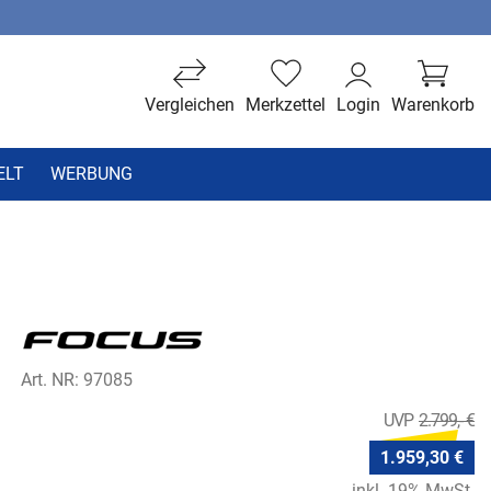
Vergleichen
Merkzettel
Login
Warenkorb
ELT
WERBUNG
Art. NR: 97085
2.799,- €
1.959,30 €
inkl. 19% MwSt.