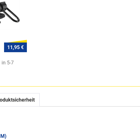
11,95 €
 in 5-7
oduktsicherheit
 M)