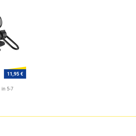
11,95 €
 in 5-7