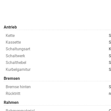
Antrieb
Kette
Kassette
S
Schaltungsart
K
Schaltwerk
S
Schalthebel
S
Kurbelgarnitur
Bremsen
Bremse hinten
Rücktritt
n
Rahmen
Rahmenmaterial
C