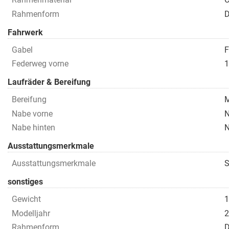
Rahmenform
D
Fahrwerk
Gabel
F
Federweg vorne
Laufräder & Bereifung
Bereifung
M
Nabe vorne
N
Nabe hinten
N
Ausstattungsmerkmale
Ausstattungsmerkmale
sonstiges
Gewicht
1
Modelljahr
2
Rahmenform
D