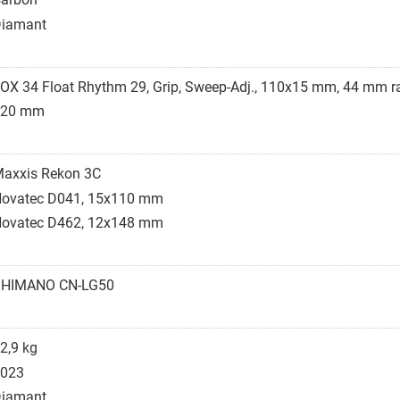
iamant
OX 34 Float Rhythm 29, Grip, Sweep-Adj., 110x15 mm, 44 mm r
120 mm
axxis Rekon 3C
ovatec D041, 15x110 mm
ovatec D462, 12x148 mm
SHIMANO CN-LG50
2,9 kg
023
iamant