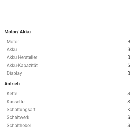
Motor/ Akku
Motor
B
Akku
B
Akku Hersteller
B
Akku-Kapazität
6
Display
B
Antrieb
Kette
Kassette
S
Schaltungsart
K
Schaltwerk
S
Schalthebel
S