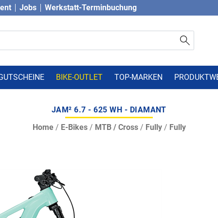
vent
Jobs
Werkstatt-Terminbuchung
GUTSCHEINE
BIKE-OUTLET
TOP-MARKEN
PRODUKTW
JAM² 6.7 - 625 WH - DIAMANT
Home
/
E-Bikes
/
MTB / Cross
/
Fully
/
Fully