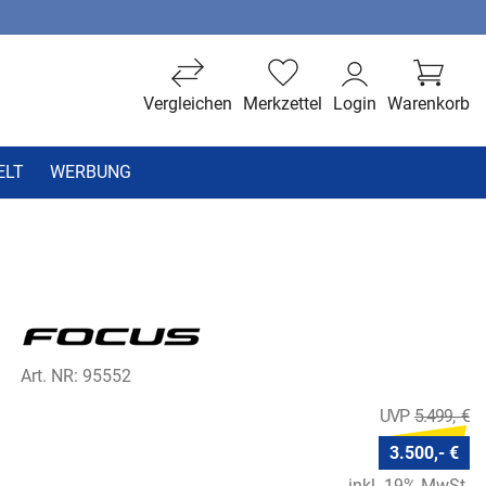
Vergleichen
Merkzettel
Login
Warenkorb
ELT
WERBUNG
Art. NR: 95552
5.499,- €
3.500,- €
inkl. 19% MwSt.