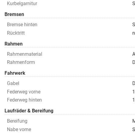
Kurbelgarnitur
S
Bremsen
Bremse hinten
S
Rücktritt
n
Rahmen
Rahmenmaterial
A
Rahmenform
D
Fahrwerk
Gabel
D
Federweg vorne
Federweg hinten
Laufräder & Bereifung
Bereifung
M
Nabe vorne