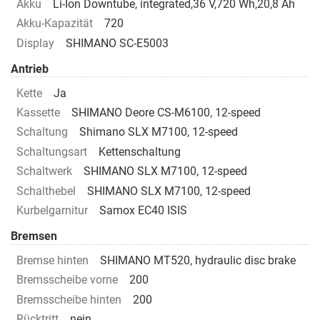
Akku
Li-Ion Downtube, integrated,36 V,720 Wh,20,8 Ah
Akku-Kapazität
720
Display
SHIMANO SC-E5003
Antrieb
Kette
Ja
Kassette
SHIMANO Deore CS-M6100, 12-speed
Schaltung
Shimano SLX M7100, 12-speed
Schaltungsart
Kettenschaltung
Schaltwerk
SHIMANO SLX M7100, 12-speed
Schalthebel
SHIMANO SLX M7100, 12-speed
Kurbelgarnitur
Samox EC40 ISIS
Bremsen
Bremse hinten
SHIMANO MT520, hydraulic disc brake
Bremsscheibe vorne
200
Bremsscheibe hinten
200
Rücktritt
nein