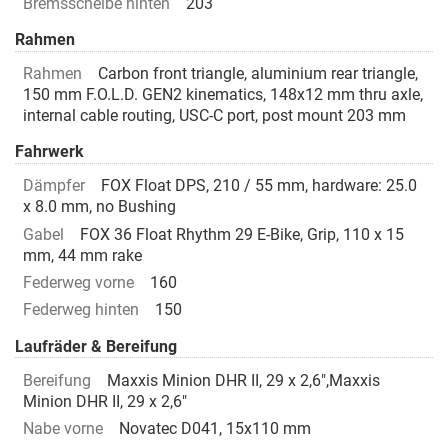
Bremsscheibe hinten
203
Rahmen
Rahmen
Carbon front triangle, aluminium rear triangle,
150 mm F.O.L.D. GEN2 kinematics, 148x12 mm thru axle,
internal cable routing, USC-C port, post mount 203 mm
Fahrwerk
Dämpfer
FOX Float DPS, 210 / 55 mm, hardware: 25.0
x 8.0 mm, no Bushing
Gabel
FOX 36 Float Rhythm 29 E-Bike, Grip, 110 x 15
mm, 44 mm rake
Federweg vorne
160
Federweg hinten
150
Laufräder & Bereifung
Bereifung
Maxxis Minion DHR II, 29 x 2,6",Maxxis
Minion DHR II, 29 x 2,6"
Nabe vorne
Novatec D041, 15x110 mm