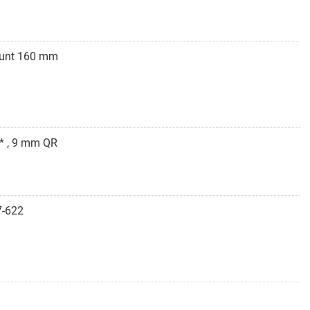
mount 160 mm
* , 9 mm QR
7-622