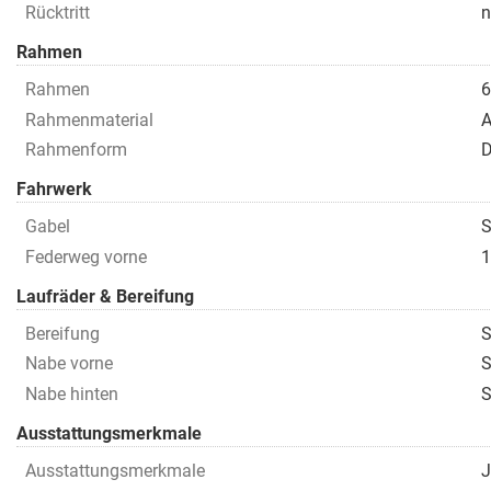
Rücktritt
n
Rahmen
Rahmen
6
Rahmenmaterial
A
Rahmenform
D
Fahrwerk
Gabel
S
Federweg vorne
1
Laufräder & Bereifung
Bereifung
S
Nabe vorne
S
Nabe hinten
S
Ausstattungsmerkmale
Ausstattungsmerkmale
J