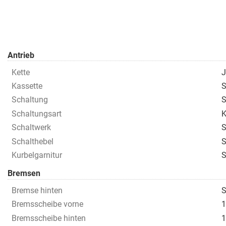
Antrieb
Kette
J
Kassette
S
Schaltung
S
Schaltungsart
K
Schaltwerk
S
Schalthebel
S
Kurbelgarnitur
S
Bremsen
Bremse hinten
S
Bremsscheibe vorne
1
Bremsscheibe hinten
1