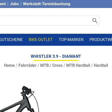
vent
Jobs
Werkstatt-Terminbuchung
GUTSCHEINE
BIKE-OUTLET
TOP-MARKEN
PRODUKTW
WHISTLER 3.9 - DIAMANT
Home
/
Fahrräder
/
MTB / Cross
/
MTB Hardtail
/
Hardtail