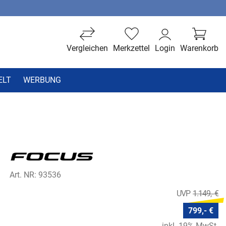
Vergleichen
Merkzettel
Login
Warenkorb
ELT
WERBUNG
Art. NR: 93536
1.149,- €
799,- €
inkl. 19% MwSt.