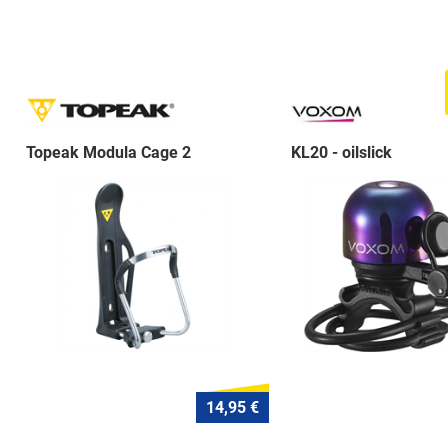
Topeak Modula Cage 2
KL20 - oilslick
14,95 €