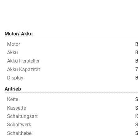
Motor/ Akku
Motor
B
Akku
B
Akku Hersteller
B
Akku-Kapazität
7
Display
B
Antrieb
Kette
Kassette
S
Schaltungsart
K
Schaltwerk
S
Schalthebel
S