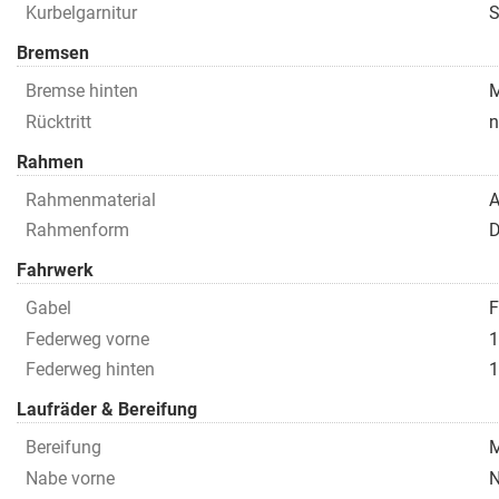
Kurbelgarnitur
S
Bremsen
Bremse hinten
M
Rücktritt
n
Rahmen
Rahmenmaterial
A
Rahmenform
D
Fahrwerk
Gabel
F
Federweg vorne
Federweg hinten
Laufräder & Bereifung
Bereifung
M
Nabe vorne
N