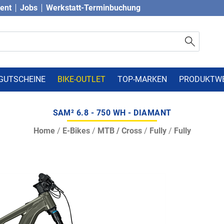
vent
Jobs
Werkstatt-Terminbuchung
GUTSCHEINE
BIKE-OUTLET
TOP-MARKEN
PRODUKTW
SAM² 6.8 - 750 WH - DIAMANT
Home
/
E-Bikes
/
MTB / Cross
/
Fully
/
Fully