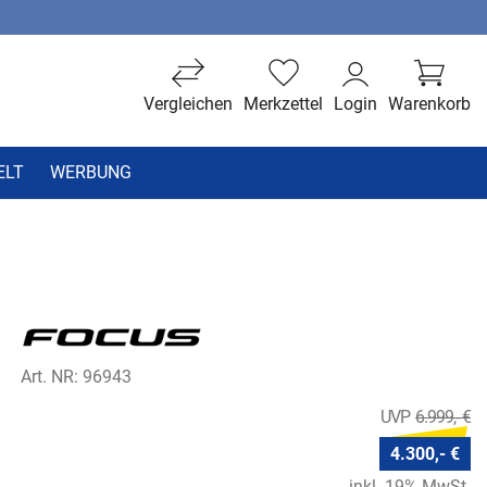
Vergleichen
Merkzettel
Login
Warenkorb
ELT
WERBUNG
Art. NR: 96943
6.999,- €
4.300,- €
inkl. 19% MwSt.