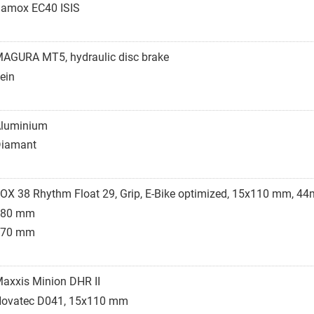
amox EC40 ISIS
AGURA MT5, hydraulic disc brake
ein
luminium
iamant
OX 38 Rhythm Float 29, Grip, E-Bike optimized, 15x110 mm, 4
180 mm
170 mm
axxis Minion DHR II
ovatec D041, 15x110 mm