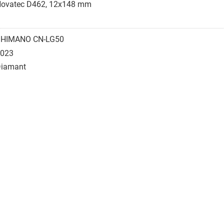
ovatec D462, 12x148 mm
SHIMANO CN-LG50
023
iamant