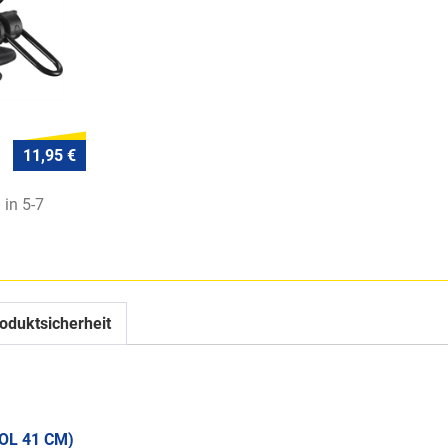
11,95 €
 in 5-7
oduktsicherheit
OL 41 CM)