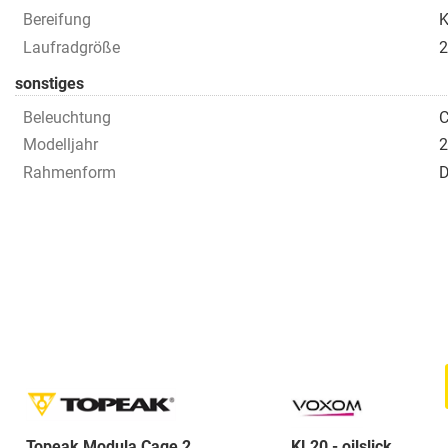
Bereifung
K
Laufradgröße
2
sonstiges
Beleuchtung
C
Modelljahr
2
Rahmenform
D
Topeak Modula Cage 2
KL20 - oilslick