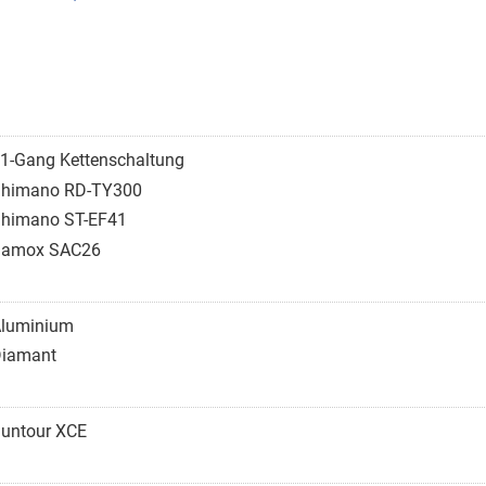
1-Gang Kettenschaltung
himano RD-TY300
himano ST-EF41
Samox SAC26
luminium
iamant
untour XCE