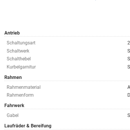
Antrieb
Schaltungsart
2
Schaltwerk
S
Schalthebel
S
Kurbelgarnitur
Rahmen
Rahmenmaterial
A
Rahmenform
D
Fahrwerk
Gabel
S
Laufräder & Bereifung