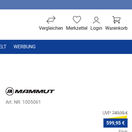
Vergleichen
Merkzettel
Login
Warenkorb
ELT
WERBUNG
Art. NR: 1005061
749,95 €
599,95 €
Stck