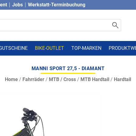
vent
Jobs
Werkstatt-Terminbuchung
GUTSCHEINE
BIKE-OUTLET
TOP-MARKEN
PRODUKTW
MANNI SPORT 27,5 - DIAMANT
Home
/
Fahrräder
/
MTB / Cross
/
MTB Hardtail
/
Hardtail