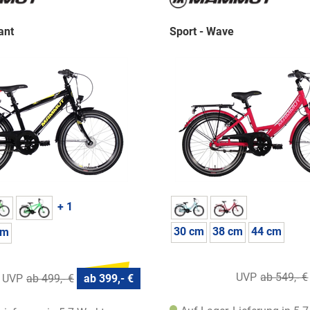
ant
Sport - Wave
+ 1
30 cm
38 cm
44 cm
cm
ab 549,- €
ab 499,- €
ab 399,- €