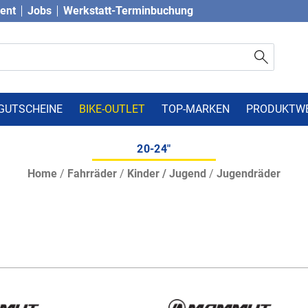
vent
Jobs
Werkstatt-Terminbuchung
GUTSCHEINE
BIKE-OUTLET
TOP-MARKEN
PRODUKTW
20-24"
Home
/
Fahrräder
/
Kinder / Jugend
/
Jugendräder