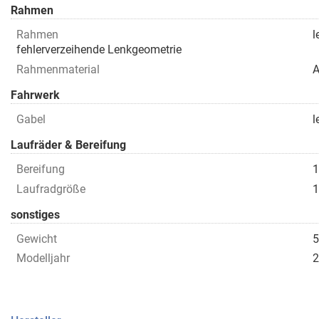
Rahmen
Rahmen
l
fehlerverzeihende Lenkgeometrie
Rahmenmaterial
A
Fahrwerk
Gabel
l
Laufräder & Bereifung
Bereifung
1
Laufradgröße
sonstiges
Gewicht
5
Modelljahr
2