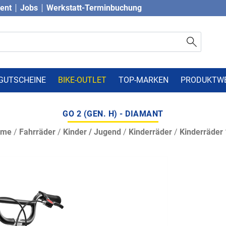
vent
Jobs
Werkstatt-Terminbuchung
GUTSCHEINE
BIKE-OUTLET
TOP-MARKEN
PRODUKTW
GO 2 (GEN. H) - DIAMANT
ome
/
Fahrräder
/
Kinder / Jugend
/
Kinderräder
/
Kinderräder 